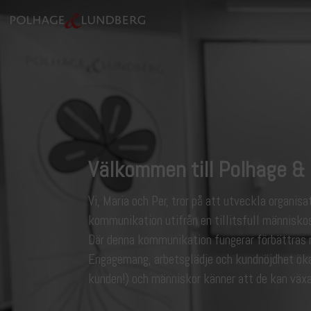
Välkommen till Polhage &
Vi, Maria och Per, tror på att utveckla organis
kommunikation utifrån en tillitsfull människo
Där denna kommunikation fungerar förbättras re
Engagemang, arbetsglädje och kundnöjdhet ök
kunden!) och människor känner att de kan växa