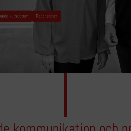
ande kursdatum
Recensioner
nde kommunikation och p