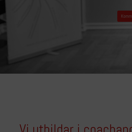
Komm
Vi utbildar i coacha