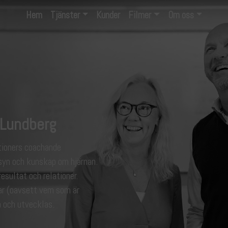
Hem
Tjänster
Kunder
Filmer
Om oss
 Lundberg
ationers coachande
syn och kunskap om hjärnan.
sultat och relationer.
ar (oavsett vem som är
 och utvecklas.