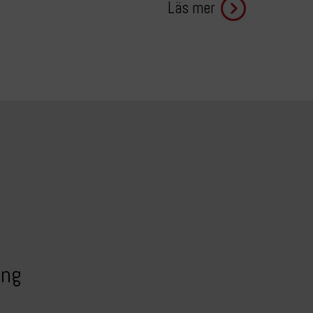
Läs mer
ing